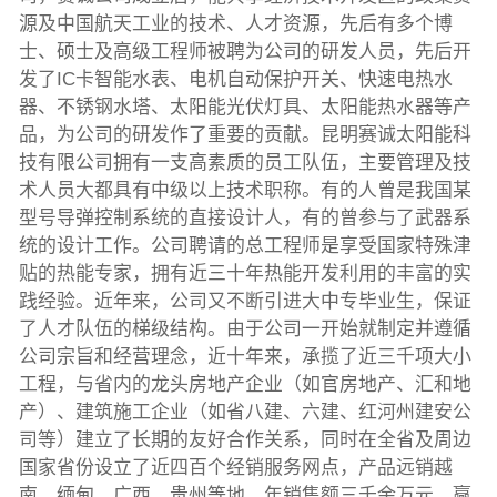
源及中国航天工业的技术、人才资源，先后有多个博
士、硕士及高级工程师被聘为公司的研发人员，先后开
发了IC卡智能水表、电机自动保护开关、快速电热水
器、不锈钢水塔、太阳能光伏灯具、太阳能热水器等产
品，为公司的研发作了重要的贡献。昆明赛诚太阳能科
技有限公司拥有一支高素质的员工队伍，主要管理及技
术人员大都具有中级以上技术职称。有的人曾是我国某
型号导弹控制系统的直接设计人，有的曾参与了武器系
统的设计工作。公司聘请的总工程师是享受国家特殊津
贴的热能专家，拥有近三十年热能开发利用的丰富的实
践经验。近年来，公司又不断引进大中专毕业生，保证
了人才队伍的梯级结构。由于公司一开始就制定并遵循
公司宗旨和经营理念，近十年来，承揽了近三千项大小
工程，与省内的龙头房地产企业（如官房地产、汇和地
产）、建筑施工企业（如省八建、六建、红河州建安公
司等）建立了长期的友好合作关系，同时在全省及周边
国家省份设立了近四百个经销服务网点，产品远销越
南、缅甸、广西、贵州等地，年销售额三千余万元，赢