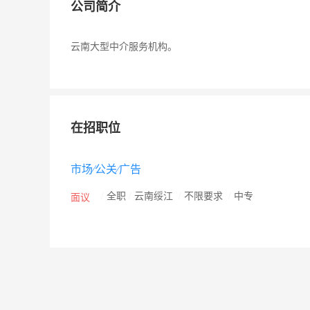
公司简介
云南大型中介服务机构。
在招职位
市场∕公关∕广告
/
全职
/
云南绥江
/
不限要求
/
中专
面议