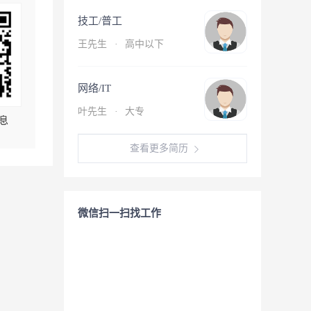
技工/普工
王先生
·
高中以下
网络/IT
叶先生
·
大专
息
查看更多简历
微信扫一扫找工作